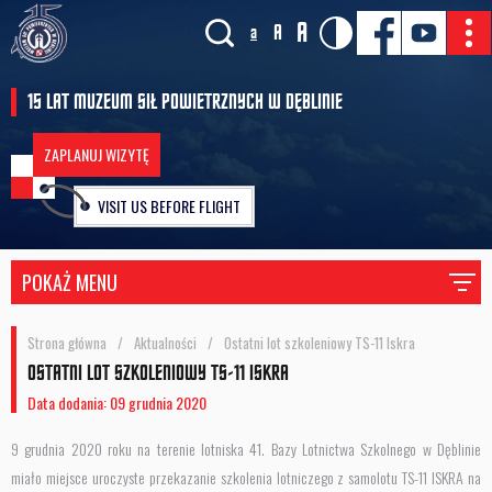
A
A
a
15 LAT MUZEUM SIŁ POWIETRZNYCH W DĘBLINIE
ZAPLANUJ WIZYTĘ
VISIT US BEFORE FLIGHT
POKAŻ MENU
Strona główna
/
Aktualności
/
Ostatni lot szkoleniowy TS-11 Iskra
OSTATNI LOT SZKOLENIOWY TS-11 ISKRA
Data dodania: 09 grudnia 2020
9 grudnia 2020 roku na terenie lotniska 41. Bazy Lotnictwa Szkolnego w Dęblinie
miało miejsce uroczyste przekazanie szkolenia lotniczego z samolotu TS-11 ISKRA na