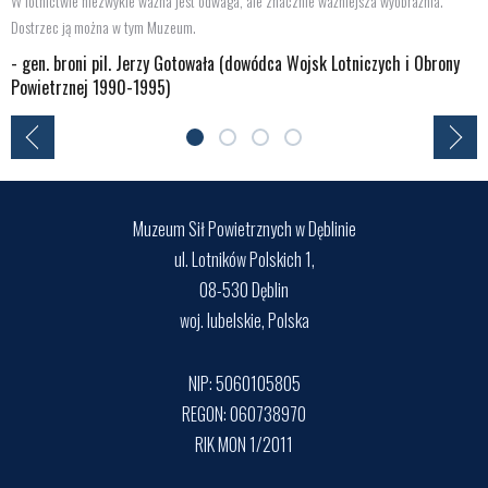
W lotnictwie niezwykle ważna jest odwaga, ale znacznie ważniejsza wyobraźnia.
Dostrzec ją można w tym Muzeum.
- gen. broni pil. Jerzy Gotowała (dowódca Wojsk Lotniczych i Obrony
Powietrznej 1990-1995)
Muzeum Sił Powietrznych w Dęblinie
ul. Lotników Polskich 1,
08-530 Dęblin
woj. lubelskie, Polska
NIP: 5060105805
REGON: 060738970
RIK MON 1/2011