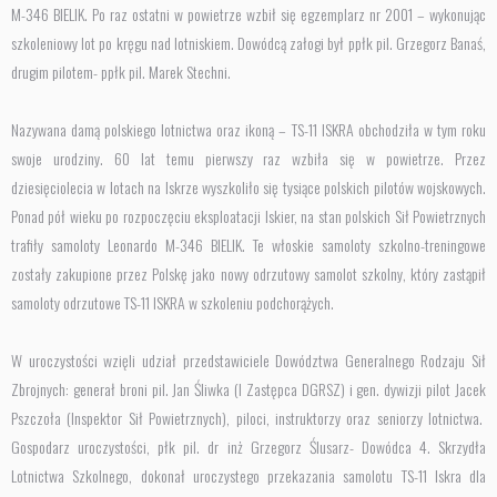
M-346 BIELIK. Po raz ostatni w powietrze wzbił się egzemplarz nr 2001 – wykonując
szkoleniowy lot po kręgu nad lotniskiem. Dowódcą załogi był ppłk pil. Grzegorz Banaś,
drugim pilotem- ppłk pil. Marek Stechni.
Nazywana damą polskiego lotnictwa oraz ikoną – TS-11 ISKRA obchodziła w tym roku
swoje urodziny. 60 lat temu pierwszy raz wzbiła się w powietrze. Przez
dziesięciolecia w lotach na Iskrze wyszkoliło się tysiące polskich pilotów wojskowych.
Ponad pół wieku po rozpoczęciu eksploatacji Iskier, na stan polskich Sił Powietrznych
trafiły samoloty Leonardo M-346 BIELIK. Te włoskie samoloty szkolno-treningowe
zostały zakupione przez Polskę jako nowy odrzutowy samolot szkolny, który zastąpił
samoloty odrzutowe TS-11 ISKRA w szkoleniu podchorążych.
W uroczystości wzięli udział przedstawiciele Dowództwa Generalnego Rodzaju Sił
Zbrojnych: generał broni pil. Jan Śliwka (I Zastępca DGRSZ) i gen. dywizji pilot Jacek
Pszczoła (Inspektor Sił Powietrznych), piloci, instruktorzy oraz seniorzy lotnictwa.
Gospodarz uroczystości, płk pil. dr inż Grzegorz Ślusarz- Dowódca 4. Skrzydła
Lotnictwa Szkolnego, dokonał uroczystego przekazania samolotu TS-11 Iskra dla