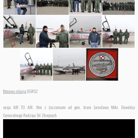
filmowa relacja
DGRSZ
sesja AIR TO AIR, film z życzeniami od gen. broni Jarosława Miki- Dowódcy
Generalnego Rodzaju Sił Zbrojnych