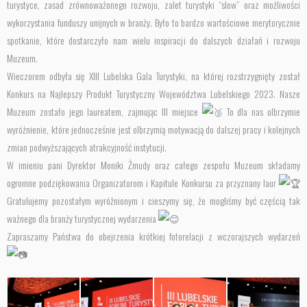
turystyce, zasad zrównoważonego rozwoju, zalet turystyki “slow” oraz możliwości
wykorzystania funduszy unijnych w branży. Było to bardzo wartościowe merytorycznie
spotkanie, które dostarczyło nam wielu inspiracji do dalszych działań i rozwoju
Muzeum.
Wieczorem odbyła się XIII Lubelska Gala Turystyki, na której rozstrzygnięty został
Konkurs na Najlepszy Produkt Turystyczny Województwa Lubelskiego 2023. Nasze
Muzeum zostało jego laureatem, zajmując III miejsce
To dla nas olbrzymie
wyróżnienie, które jednocześnie jest olbrzymią motywacją do dalszej pracy i kolejnych
zmian podwyższających atrakcyjność instytucji.
W imieniu pani Dyrektor Moniki Żmudy oraz całego zespołu Muzeum składamy
ogromne podziękowania Organizatorom i Kapitule Konkursu za przyznany laur
Gratulujemy pozostałym wyróżnionym i cieszymy się, że mogliśmy być częścią tak
ważnego dla branży turystycznej wydarzenia
Zapraszamy Państwa do obejrzenia krótkiej fotorelacji z wczorajszych wydarzeń