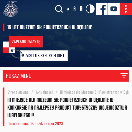
A
A
a
15 LAT MUZEUM SIŁ POWIETRZNYCH W DĘBLINIE
ZAPLANUJ WIZYTĘ
VISIT US BEFORE FLIGHT
POKAŻ MENU
Strona główna
/
Aktualności
/
III miejsce dla Muzeum Sił Powietrznych w Dębli
III MIEJSCE DLA MUZEUM SIŁ POWIETRZNYCH W DĘBLINIE W
KONKURSIE NA NAJLEPSZY PRODUKT TURYSTYCZNY WOJEWÓDZTWA
LUBELSKIEGO!!!
Data dodania: 05 października 2023