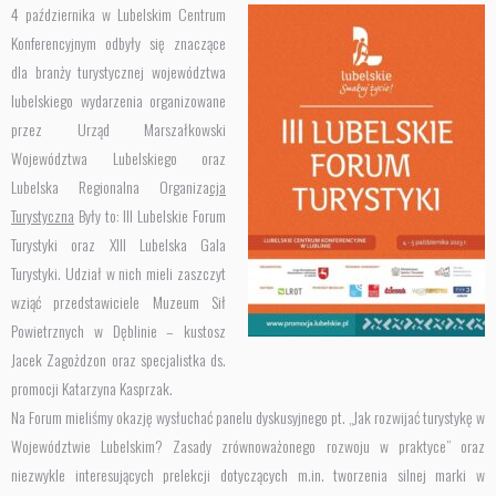
4 października w Lubelskim Centrum
Konferencyjnym odbyły się znaczące
dla branży turystycznej województwa
lubelskiego wydarzenia organizowane
przez
Urząd
Marszałkowski
Województwa Lubelskiego
oraz
Lubelska Regionalna Organiza
cja
Turystyczna
Były to: III Lubelskie Forum
Turystyki oraz XIII Lubelska Gala
Turystyki. Udział w nich mieli zaszczyt
wziąć przedstawiciele Muzeum Sił
Powietrznych w Dęblinie – kustosz
Jacek Zagożdzon oraz specjalistka ds.
promocji Katarzyna Kasprzak.
Na Forum mieliśmy okazję wysłuchać panelu dyskusyjnego pt. „Jak rozwijać turystykę w
Województwie Lubelskim? Zasady zrównoważonego rozwoju w praktyce” oraz
niezwykle interesujących prelekcji dotyczących m.in. tworzenia silnej marki w