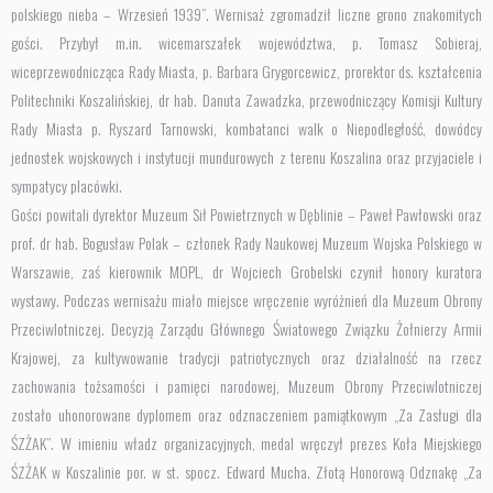
polskiego nieba – Wrzesień 1939”. Wernisaż zgromadził liczne grono znakomitych
gości. Przybył m.in. wicemarszałek województwa, p. Tomasz Sobieraj,
wiceprzewodnicząca Rady Miasta, p. Barbara Grygorcewicz, prorektor ds. kształcenia
Politechniki Koszalińskiej, dr hab. Danuta Zawadzka, przewodniczący Komisji Kultury
Rady Miasta p. Ryszard Tarnowski, kombatanci walk o Niepodległość, dowódcy
jednostek wojskowych i instytucji mundurowych z terenu Koszalina oraz przyjaciele i
sympatycy placówki.
Gości powitali dyrektor Muzeum Sił Powietrznych w Dęblinie – Paweł Pawłowski oraz
prof. dr hab. Bogusław Polak – członek Rady Naukowej Muzeum Wojska Polskiego w
Warszawie, zaś kierownik MOPL, dr Wojciech Grobelski czynił honory kuratora
wystawy. Podczas wernisażu miało miejsce wręczenie wyróżnień dla Muzeum Obrony
Przeciwlotniczej. Decyzją Zarządu Głównego Światowego Związku Żołnierzy Armii
Krajowej, za kultywowanie tradycji patriotycznych oraz działalność na rzecz
zachowania tożsamości i pamięci narodowej, Muzeum Obrony Przeciwlotniczej
zostało uhonorowane dyplomem oraz odznaczeniem pamiątkowym „Za Zasługi dla
ŚZŻAK”. W imieniu władz organizacyjnych, medal wręczył prezes Koła Miejskiego
ŚZŻAK w Koszalinie por. w st. spocz. Edward Mucha. Złotą Honorową Odznakę „Za