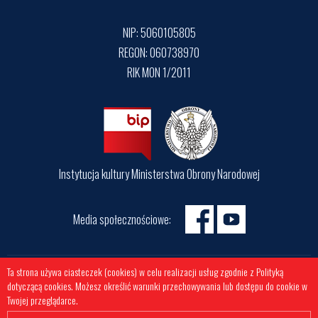
NIP: 5060105805
REGON: 060738970
RIK MON 1/2011
Instytucja kultury Ministerstwa Obrony Narodowej
Media społecznościowe:
Ta strona używa ciasteczek (cookies) w celu realizacji usług zgodnie z Polityką
2026 © Muzeum Sił Powietrznych w Dęblinie
dotyczącą cookies. Możesz określić warunki przechowywania lub dostępu do cookie w
Projekt i wykonanie:
Noveo Interactive
Twojej przeglądarce.