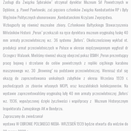
Zasługi dla Związku Sybiraków” otrzymał dyrektor Muzeum Sił Powietrznych w
Dęblinie, p. Paweł Pawłowski, zaś pięcioro członków Związku Kombatantów RP i Były
Więźniów Politycznych uhonorowano „Kombatanckimi Krzyżami Zwycięstwa.
Wzbogaciły się również muzealne zbiory. Członkowie Bałtyckiego Stowarzyszenia
Miłośników Historii „Perun” przekazali na ręce dyrektora muzeum oryginalną łuskę 40
mm armaty przeciwlotniczej wz. 36 systemu „Bofors”. Okolicznościowy wykład nt.
produkcji armat przeciwlotniczych w Polsce w okresie międzywojennym wygłosił dr
Grzegorz Walasek. Mieliśmy również okazję obejrzeć pokaz BSMH „Perun prezentujący
pracę bojową i strzelanie do celów powietrznych z repliki ciężkiego karabinu
maszynowego wz. 30 „Browning” na podstawie przeciwlotniczej. Wernisaż stał się
okazją do zaprezentowania unikalnych zabytków z okresu Września 1939 r.
pochodzących ze zbiorów własnych MOPL oraz koszalińskich kolekcjonerów. Na
wystawie zaprezentowaliśmy oryginalną lufę 40 mm armaty przeciwlotniczej „Bofors’
wz. 1936, wypożyczonej dzięki życzliwości i współpracy z Muzeum Historycznym
Inspektoratu Zamojskiego AK w Bondyrzu.
Zapraszamy do zwiedzania!
wystawa W OBRONIE POLSKIEGO NIEBA- WRZESIEŃ 1939 będzie otwarta dla widzów do