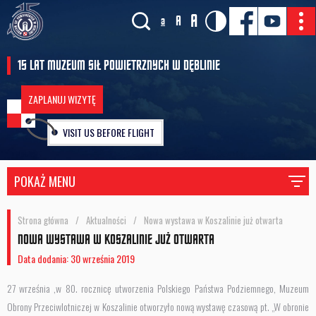
A
A
a
15 LAT MUZEUM SIŁ POWIETRZNYCH W DĘBLINIE
ZAPLANUJ WIZYTĘ
VISIT US BEFORE FLIGHT
POKAŻ MENU
Strona główna
/
Aktualności
/
Nowa wystawa w Koszalinie już otwarta
NOWA WYSTAWA W KOSZALINIE JUŻ OTWARTA
Data dodania: 30 września 2019
27 września ,w 80. rocznicę utworzenia Polskiego Państwa Podziemnego, Muzeum
Obrony Przeciwlotniczej w Koszalinie otworzyło nową wystawę czasową pt. „W obronie