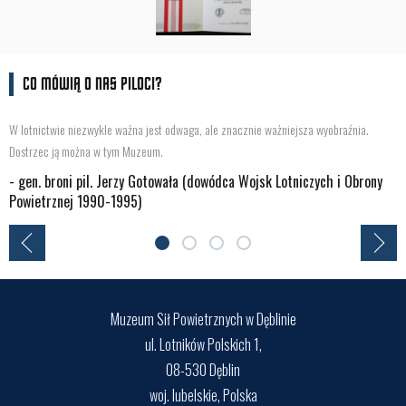
CO MÓWIĄ O NAS PILOCI?
W lotnictwie niezwykle ważna jest odwaga, ale znacznie ważniejsza wyobraźnia.
Dostrzec ją można w tym Muzeum.
- gen. broni pil. Jerzy Gotowała (dowódca Wojsk Lotniczych i Obrony
Powietrznej 1990-1995)
Muzeum Sił Powietrznych w Dęblinie
ul. Lotników Polskich 1,
08-530 Dęblin
woj. lubelskie, Polska